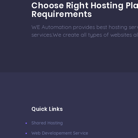
Choose Right Hosting Pla
Requirements
WE Automation provides best hosting ser
services.We create all types of websites 
Quick Links
Shared Hosting
Web Developement Service