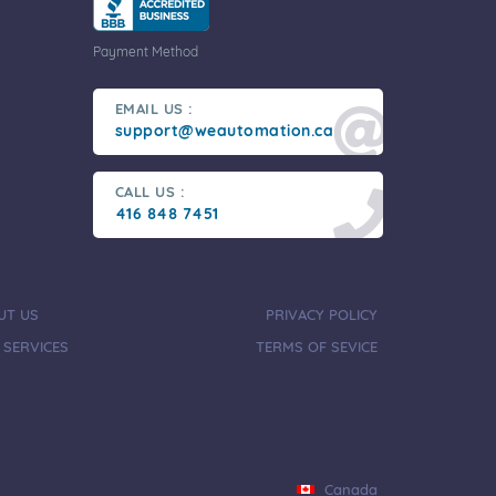
Payment Method
EMAIL US :
support@weautomation.ca
CALL US :
416 848 7451
UT US
PRIVACY POLICY
 SERVICES
TERMS OF SEVICE
Canada