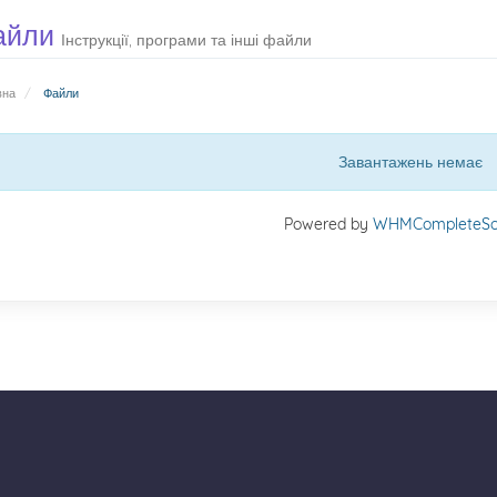
айли
Інструкції, програми та інші файли
вна
Файли
Завантажень немає
Powered by
WHMCompleteSol