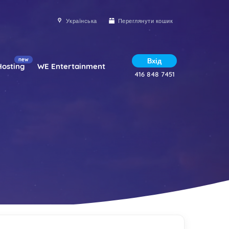
Українська
Переглянути кошик
new
Вхід
Hosting
WE Entertainment
416 848 7451