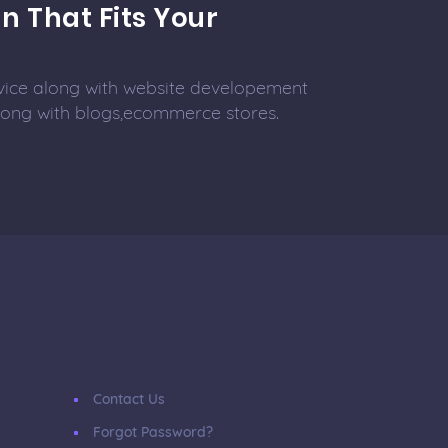
n That Fits Your
vice along with website developement
along with blogs,ecommerce stores.
Contact Us
Forgot Password?