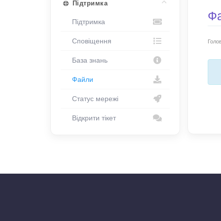
Підтримка
Ф
Підтримка
Сповіщення
Голо
База знань
Файли
Статус мережі
Відкрити тікет