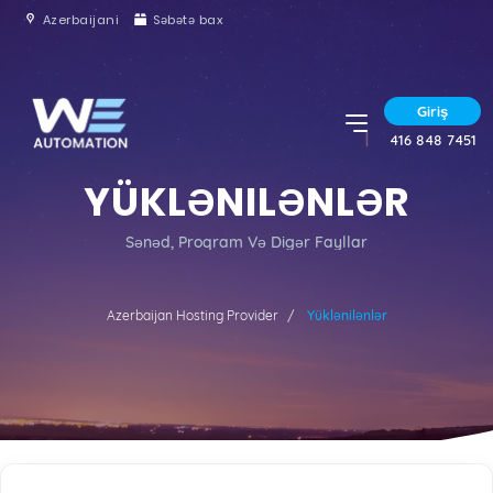
Azerbaijani
Səbətə bax
Giriş
416 848 7451
YÜKLƏNILƏNLƏR
Sənəd, Proqram Və Digər Fayllar
Azerbaijan Hosting Provider
Yüklənilənlər