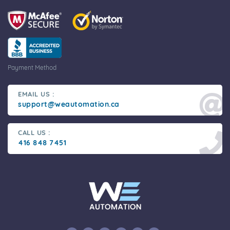
Payment Method
EMAIL US :
support@weautomation.ca
CALL US :
416 848 7451